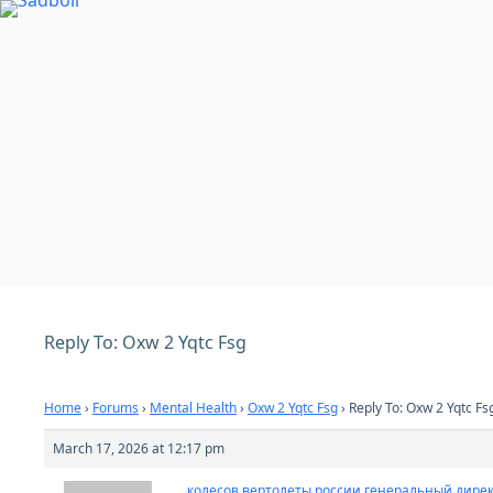
Skip
to
content
Reply To: Oxw 2 Yqtc Fsg
Home
›
Forums
›
Mental Health
›
Oxw 2 Yqtc Fsg
›
Reply To: Oxw 2 Yqtc Fs
March 17, 2026 at 12:17 pm
колесов вертолеты россии генеральный дире