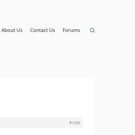
About Us
Contact Us
Forums
#1326