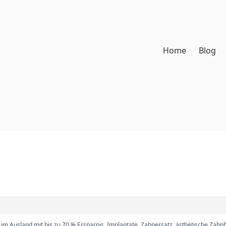
Home
Blog
m Ausland mit bis zu 70 % Ersparnis. Implantate, Zahnersatz, asthetische Zahnh