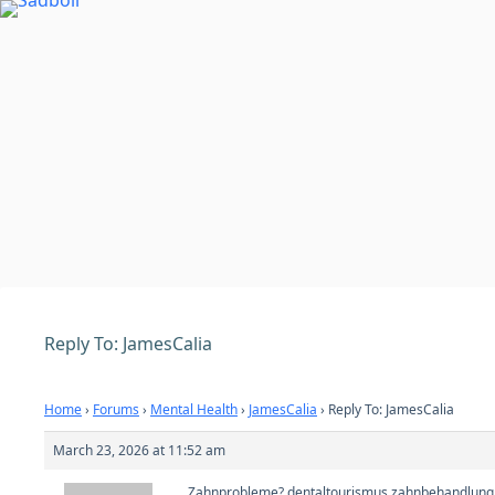
Skip
to
content
Reply To: JamesCalia
Home
›
Forums
›
Mental Health
›
JamesCalia
›
Reply To: JamesCalia
March 23, 2026 at 11:52 am
Zahnprobleme?
dentaltourismus zahnbehandlung i