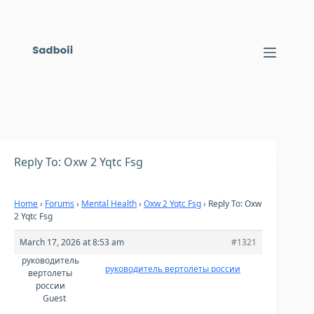
Skip
to
content
Reply To: Oxw 2 Yqtc Fsg
Home
›
Forums
›
Mental Health
›
Oxw 2 Yqtc Fsg
›
Reply To: Oxw
2 Yqtc Fsg
March 17, 2026 at 8:53 am
#1321
руководитель
руководитель вертолеты россии
вертолеты
россии
Guest