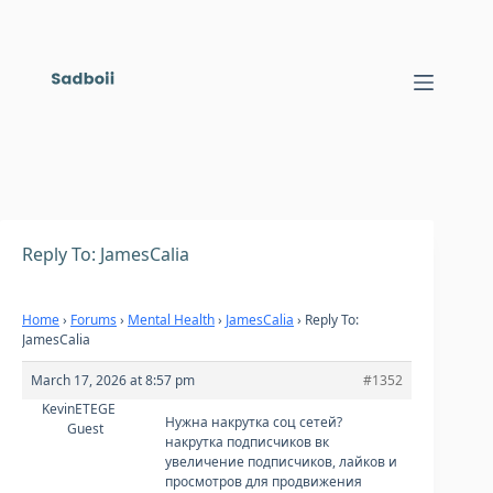
Skip
to
content
Reply To: JamesCalia
Home
›
Forums
›
Mental Health
›
JamesCalia
›
Reply To:
JamesCalia
March 17, 2026 at 8:57 pm
#1352
KevinETEGE
Нужна накрутка соц сетей?
Guest
накрутка подписчиков вк
увеличение подписчиков, лайков и
просмотров для продвижения