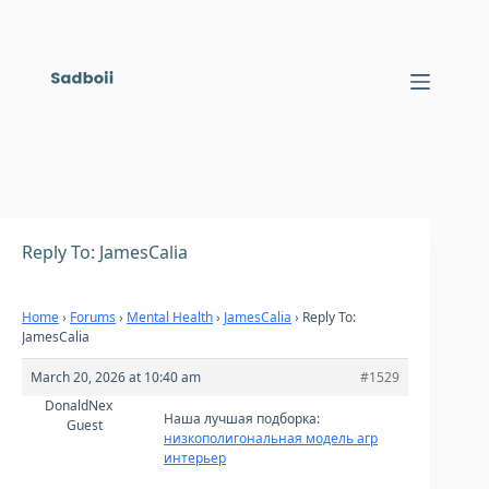
Skip
to
content
Reply To: JamesCalia
Home
›
Forums
›
Mental Health
›
JamesCalia
›
Reply To:
JamesCalia
March 20, 2026 at 10:40 am
#1529
DonaldNex
Наша лучшая подборка:
Guest
низкополигональная модель агр
интерьер