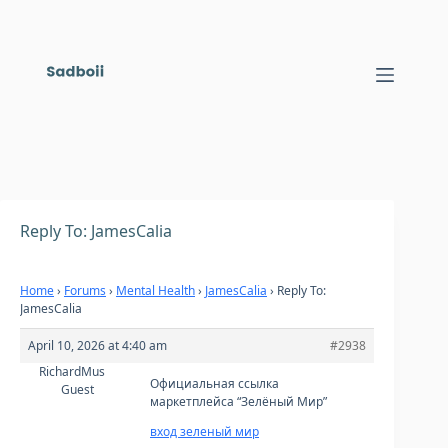
Skip
to
content
Reply To: JamesCalia
Home
›
Forums
›
Mental Health
›
JamesCalia
›
Reply To:
JamesCalia
April 10, 2026 at 4:40 am
#2938
RichardMus
Официальная ссылка
Guest
маркетплейса “Зелёный Мир”
вход зеленый мир