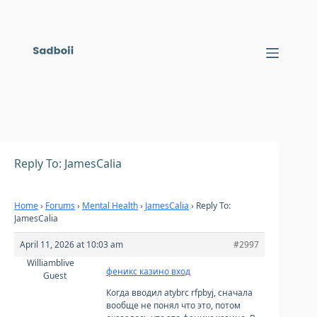
Skip
to
content
Reply To: JamesCalia
Home
›
Forums
›
Mental Health
›
JamesCalia
›
Reply To:
JamesCalia
April 11, 2026 at 10:03 am
#2997
Williamblive
феникс казино вход
Guest
Когда вводил atybrc rfpbyj, сначала
вообще не понял что это, потом