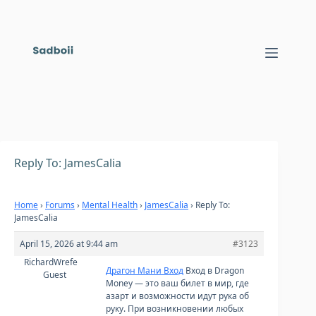
Skip
to
content
Reply To: JamesCalia
Home
›
Forums
›
Mental Health
›
JamesCalia
›
Reply To:
JamesCalia
April 15, 2026 at 9:44 am
#3123
RichardWrefe
Драгон Мани Вход
Вход в Dragon
Guest
Money — это ваш билет в мир, где
азарт и возможности идут рука об
руку. При возникновении любых