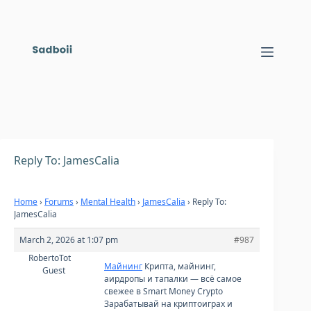
Skip
to
content
Reply To: JamesCalia
Home
›
Forums
›
Mental Health
›
JamesCalia
›
Reply To:
JamesCalia
March 2, 2026 at 1:07 pm
#987
RobertoTot
Майнинг
Крипта, майнинг,
Guest
аирдропы и тапалки — всё самое
свежее в Smart Money Crypto
Зарабатывай на криптоиграх и