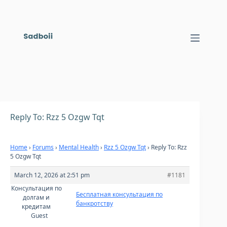
Skip
to
content
Reply To: Rzz 5 Ozgw Tqt
Home
›
Forums
›
Mental Health
›
Rzz 5 Ozgw Tqt
›
Reply To: Rzz
5 Ozgw Tqt
March 12, 2026 at 2:51 pm
#1181
Консультация по
Бесплатная консультация по
долгам и
банкротству
кредитам
Guest