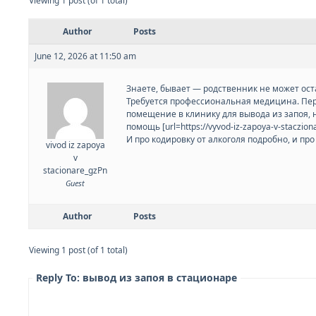
Viewing 1 post (of 1 total)
Author
Posts
June 12, 2026 at 11:50 am
Знаете, бывает — родственник не может остан
Требуется профессиональная медицина. Пер
помещение в клинику для вывода из запоя, н
помощь [url=https://vyvod-iz-zapoya-v-staczio
И про кодировку от алкоголя подробно, и про
vivod iz zapoya
v
stacionare_gzPn
Guest
Author
Posts
Viewing 1 post (of 1 total)
Reply To: вывод из запоя в стационаре