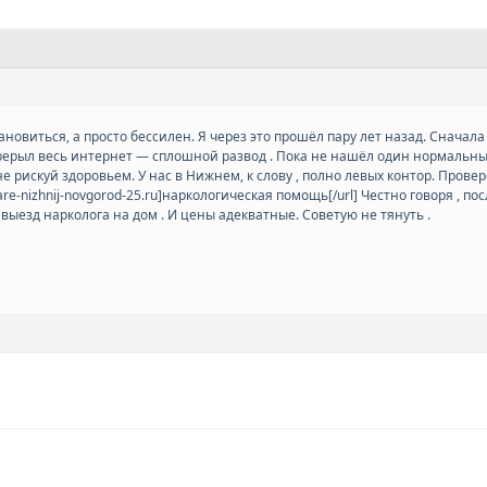
овиться, а просто бессилен. Я через это прошёл пару лет назад. Сначала к
ерыл весь интернет — сплошной развод . Пока не нашёл один нормальны
е рискуй здоровьем. У нас в Нижнем, к слову , полно левых контор. Пров
nare-nizhnij-novgorod-25.ru]наркологическая помощь[/url] Честно говоря , по
 выезд нарколога на дом . И цены адекватные. Советую не тянуть .