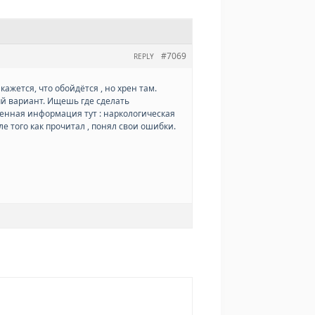
#7069
REPLY
ажется, что обойдётся , но хрен там.
й вариант. Ищешь где сделать
еренная информация тут : наркологическая
сле того как прочитал , понял свои ошибки.