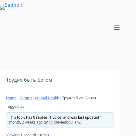
Skip
to
content
Трудно быть Богом
Home
›
Forums
›
Mental Health
›
Трудно быть Богом
Tagged:
22
This topic has 0 replies, 1 voice, and was last updated
1
month, 2 weeks ago
by
stevieabdullah2
.
Viewing 1 post (of 1 total)