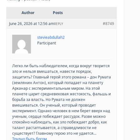
Author
Posts
June 26, 2026 at 12:56 am
#8749
REPLY
stevieabdullah2
Participant
Легко ли быть наблюдателем, когда вокруг творится
зло и нельзя вмешаться, навести порядок,
защитить? Главный герой этого романа – дон Румата
(землянин Антон), который попадает на планету
Арканар с экспериментальным миром. На этой
планете царит средневековая жестокость, фальшь и
борьба за власть. Но Румата не должен
вмешиваться. Он ученый, который проводит
эксперимент. Однако человек в нем берет вверх над
ученым, сердце побеждает рассудок. Разве можно
спокойно наблюдать, как зло побеждает добро, как
талант растаптывается, а справедливости не
существует? Главному герою это не удается…
Трудно быть богом