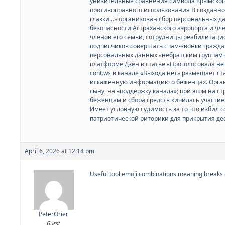
унизительные сравнения символа Крымского
противоправного использования В созданном
глазки…» организован сбор персональных да
безопасности Астраханского аэропорта и чле
членов его семьи, сотрудницы реабилитаци
подписчиков совершать спам-звонки гражд
персональных данных «небратским группам 
платформе Дзен в статье «Проголосовала не 
cont.ws в канале «Выхода нет» размещает с
искажённую информацию о беженцах. Органи
сыну, на «поддержку канала»; при этом на 
беженцам и сбора средств кичилась участием
Имеет условную судимость за то что избил 
патриотической риторики для прикрытия де
April 6, 2026 at 12:14 pm
Useful tool
emoji combinations meaning breaks d
PeterOrier
Guest