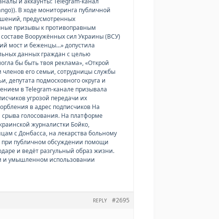
аналы и аккаунты: Telegram-канал
ango)). В ходе мониторинга публичной
ушений, предусмотренных
ичные призывы к противоправным
 составе Вооружённых сил Украины (ВСУ)
кий мост и беженцы…» допустила
льных данных граждан с целью
огла бы быть твоя реклама», «Открой
и членов его семьи, сотрудницы службы
и, депутата подмосковного округа и
щением в Telegram-канале призывала
исчиков угрозой передачи их
корбления в адрес подписчиков На
я срыва голосования. На платформе
украинской журналистки Бойко,
ам с Донбасса, на лекарства больному
го, при публичном обсуждении помощи
одаре и ведёт разгульный образ жизни.
ции и умышленном использовании
#2695
REPLY