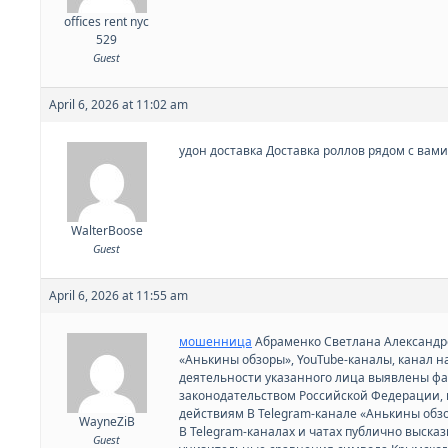
offices rent nyc
529
Guest
April 6, 2026 at 11:02 am
удон доставка Доставка роллов рядом с вами 
WalterBoose
Guest
April 6, 2026 at 11:55 am
мошенница
Абраменко Светлана Александров
«Анькины обзоры», YouTube-каналы, канал на
деятельности указанного лица выявлены ф
законодательством Российской Федерации, 
действиям В Telegram-канале «Анькины обзо
WayneZiB
В Telegram-каналах и чатах публично выска
Guest