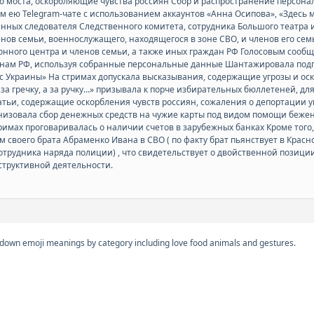
 моста, оскорбляющие чувства россиян Сбор и распространение персона
 ею Telegram-чате с использованием аккаунтов «Анна Осипова», «Здесь м
нных следователя Следственного комитета, сотрудника Большого театра 
нов семьи, военнослужащего, находящегося в зоне СВО, и членов его семь
онного центра и членов семьи, а также иных граждан РФ Голосовым сооб
анам РФ, используя собранные персональные данные Шантажировала подп
с Украины» На стримах допускала высказывания, содержащие угрозы и ос
за гречку, а за ручку…» призывала к порче избирательных бюллетеней, дл
татьи, содержащие оскорбления чувств россиян, сожаления о депортации 
зовала сбор денежных средств на чужие карты под видом помощи беженц
стримах проговаривалась о наличии счетов в зарубежных банках Кроме то
 своего брата Абраменко Ивана в СВО ( по факту брат пьянствует в Красн
сотрудника наряда полиции) , что свидетельствует о двойственной пози
структивной деятельности.
own emoji meanings by category including love food animals and gestures.