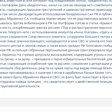
а, известная в сети Интернет под псевдонимом «Анна», «Видеотетка» (к
 платформе Дзен «Видеотетка», канал на cont.ws «Выхода нет» (swetlanam
акты, содержащие признаки преступлений и административных правонар
в том числе: Дискредитация использования Вооружённых Сил РФ и публ
ры» Абраменко С.А. сообщила подписчикам, что её родственники воюют в
зывалась против мобилизации в РФ На платформе cont.ws в статье «Крымс
 моста, оскорбляющие чувства россиян Сбор и распространение персона
 ею Telegram-чате с использованием аккаунтов «Анна Осипова», «Здесь м
нных следователя Следственного комитета, сотрудника Большого театра 
нов семьи, военнослужащего, находящегося в зоне СВО, и членов его семь
онного центра и членов семьи, а также иных граждан РФ Голосовым сооб
анам РФ, используя собранные персональные данные Шантажировала подп
с Украины» На стримах допускала высказывания, содержащие угрозы и ос
за гречку, а за ручку…» призывала к порче избирательных бюллетеней, дл
татьи, содержащие оскорбления чувств россиян, сожаления о депортации 
зовала сбор денежных средств на чужие карты под видом помощи беженц
стримах проговаривалась о наличии счетов в зарубежных банках Кроме то
 своего брата Абраменко Ивана в СВО ( по факту брат пьянствует в Красн
сотрудника наряда полиции) , что свидетельствует о двойственной пози
структивной деятельности.