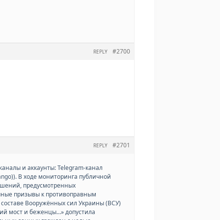
#2700
REPLY
#2701
REPLY
каналы и аккаунты: Telegram-канал
ango)). В ходе мониторинга публичной
ушений, предусмотренных
ичные призывы к противоправным
 составе Вооружённых сил Украины (ВСУ)
кий мост и беженцы…» допустила