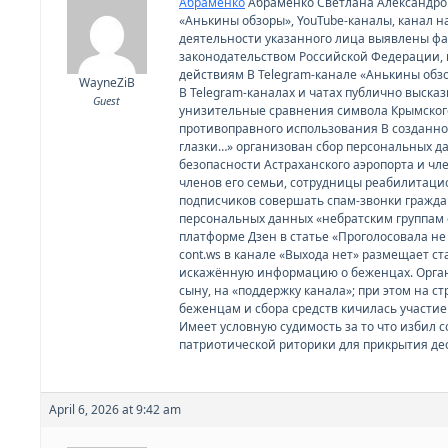
Абраменко
Абраменко Светлана Александровн
«Анькины обзоры», YouTube-каналы, канал на
деятельности указанного лица выявлены ф
законодательством Российской Федерации, 
действиям В Telegram-канале «Анькины обзо
WayneZiB
В Telegram-каналах и чатах публично выска
Guest
унизительные сравнения символа Крымского
противоправного использования В созданном
глазки…» организован сбор персональных да
безопасности Астраханского аэропорта и чле
членов его семьи, сотрудницы реабилитаци
подписчиков совершать спам-звонки гражд
персональных данных «небратским группам 
платформе Дзен в статье «Проголосовала не 
cont.ws в канале «Выхода нет» размещает с
искажённую информацию о беженцах. Органи
сыну, на «поддержку канала»; при этом на 
беженцам и сбора средств кичилась участием
Имеет условную судимость за то что избил 
патриотической риторики для прикрытия де
April 6, 2026 at 9:42 am