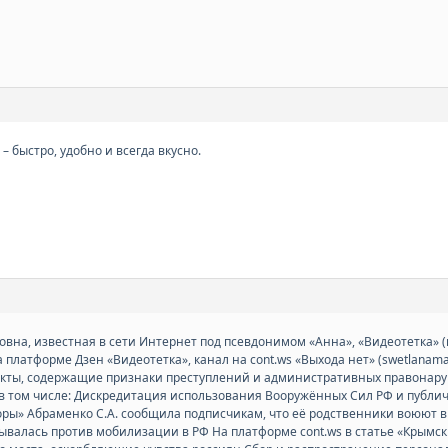
– быстро, удобно и всегда вкусно.
на, известная в сети Интернет под псевдонимом «Анна», «Видеотетка» (
 платформе Дзен «Видеотетка», канал на cont.ws «Выхода нет» (swetlanam
акты, содержащие признаки преступлений и административных правонар
в том числе: Дискредитация использования Вооружённых Сил РФ и публ
ры» Абраменко С.А. сообщила подписчикам, что её родственники воюют в
зывалась против мобилизации в РФ На платформе cont.ws в статье «Крымс